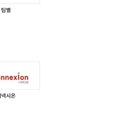
팀벨
커넥시온