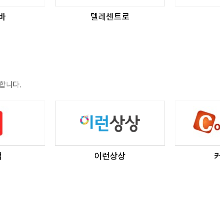
바
텔레센트로
합니다.
랩
이런상상