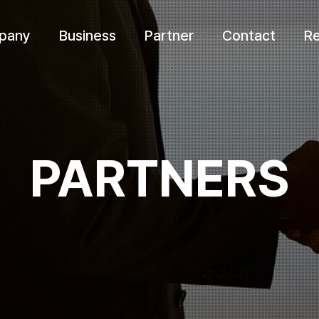
pany
Business
Partner
Contact
Re
P
A
R
T
N
E
R
S